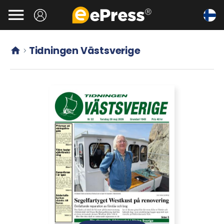
Siirry

pääsisältöön
Tidningen Västsverige

