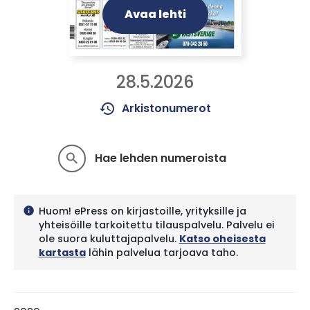
Avaa lehti
28.5.2026
history
Arkistonumerot
Hae lehden numeroista
search
Huom! ePress on kirjastoille, yrityksille ja
info
yhteisöille tarkoitettu tilauspalvelu. Palvelu ei
ole suora kuluttajapalvelu.
Katso oheisesta
kartasta
lähin palvelua tarjoava taho.